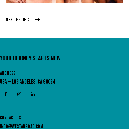
Next Project
YOUR JOURNEY STARTS NOW
ADDRESS
USA — LOS ANGELES, CA 90024
CONTACT US
INFO@WESTABROAD.COM