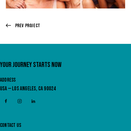
Prev Project
YOUR JOURNEY STARTS NOW
ADDRESS
USA — LOS ANGELES, CA 90024
CONTACT US