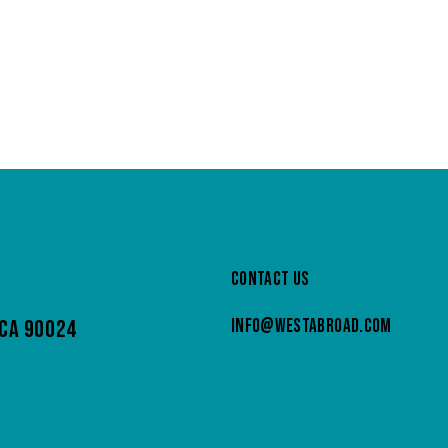
CONTACT US
 CA 90024
INFO@WESTABROAD.COM