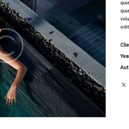
quia
qui
vol
odit
Cli
Yea
Aut