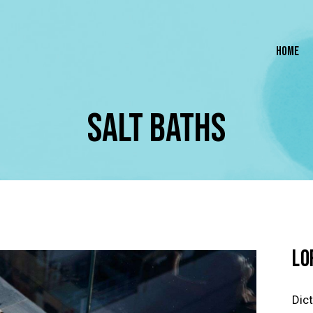
HOME
SALT BATHS
LO
Dic