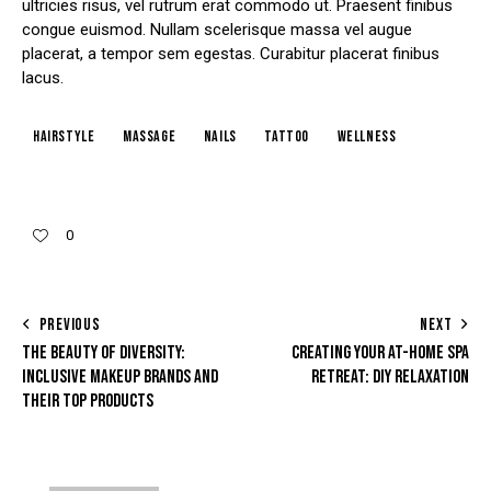
ultricies risus, vel rutrum erat commodo ut. Praesent finibus
congue euismod. Nullam scelerisque massa vel augue
placerat, a tempor sem egestas. Curabitur placerat finibus
lacus.
hairstyle
massage
nails
tattoo
wellness
0
PREVIOUS
NEXT
THE BEAUTY OF DIVERSITY:
CREATING YOUR AT-HOME SPA
INCLUSIVE MAKEUP BRANDS AND
RETREAT: DIY RELAXATION
THEIR TOP PRODUCTS