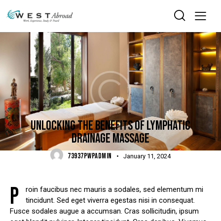
TRENDING
UNLOCKING THE BENEFITS OF LYMPHATIC
DRAINAGE MASSAGE
73937PWPADMIN
January 11, 2024
P
roin faucibus nec mauris a sodales, sed elementum mi
tincidunt. Sed eget viverra egestas nisi in consequat.
Fusce sodales augue a accumsan. Cras sollicitudin, ipsum